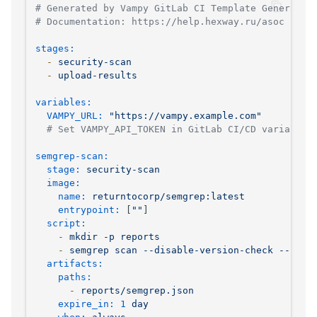
# Generated by Vampy GitLab CI Template Generator
# Documentation: https://help.hexway.ru/asoc
stages:
-
security-scan
-
upload-results
variables:
VAMPY_URL:
"https://vampy.example.com"
# Set VAMPY_API_TOKEN in GitLab CI/CD variables
semgrep-scan:
stage:
security-scan
image:
name:
returntocorp/semgrep:latest
entrypoint:
 [
""
]

script:
-
mkdir
-p
reports
-
semgrep
scan
--disable-version-check
--json
artifacts:
paths:
-
reports/semgrep.json
expire_in:
1
day