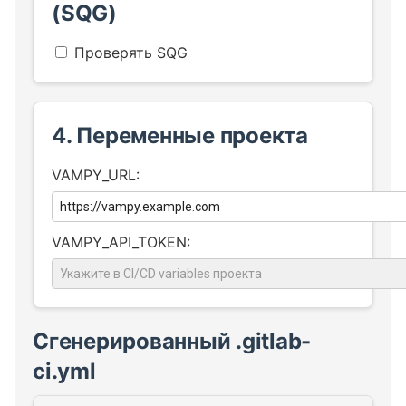
(SQG)
AppSec.Track интеграция
Проверять SQG
DefectDojo интеграция
4. Переменные проекта
VAMPY_URL:
VAMPY_API_TOKEN:
Сгенерированный .gitlab-
ci.yml