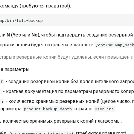
оманду (требуются права root):
ли
N
(
Yes
или
No
), чтобы подтвердить создание резервной 
ервная копия будет сохранена в каталоге
/opt/hw-vmp_bac
старые резервные копии будут удалены, если превышен л
е параметры:
- создание резервной копии без дополнительного запрос
-f
- краткая документация по параметрам резервного копир
h
- количество хранимых резервных копий (целое число, п
th
 параметра
в файле
.
product.backup.depth
user.ini
ь количество хранимых резервных копий платформы:
айл
(требуются права root).
/opt/hw-vmp/config/user.ini