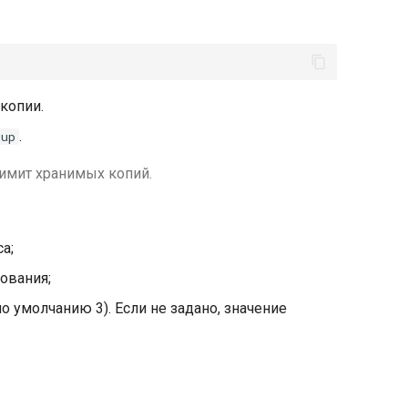
копии.
.
kup
имит хранимых копий.
а;
ования;
о умолчанию 3). Если не задано, значение