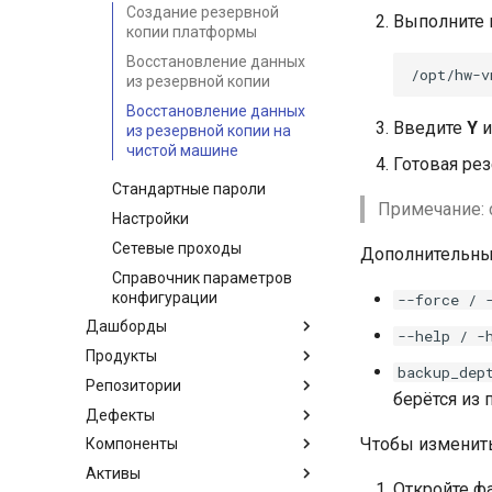
Создание резервной
Выполните к
Откат версии чарта
копии платформы
Удаление чарта
Восстановление данных
Добавление собственного
из резервной копии
корневого сертификата
Восстановление данных
Введите
Y
и
Полезные команды
из резервной копии на
чистой машине
Диагностика проблем
Готовая рез
Стандартные пароли
Примечание: 
Настройки
Сетевые проходы
Дополнительны
Справочник параметров
конфигурации
--force / 
Дашборды
--help / -
Продукты
Глобальные дашборды
backup_dep
Репозитории
Локальные дашборды
Создание продукта
берётся из
Дефекты
Карточки дашбордов
Работа с продуктом
Создание репозитория
Чтобы изменит
Компоненты
Настройка дашбордов
Управление доступом
Загрузка результатов
Создание дефекта
пользователей в продуктах
сканирований
Активы
Детали дефекта
Фильтры компонентов
Откройте ф