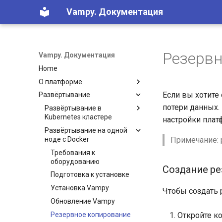
Vampy. Документация
Резервн
Vampy. Документация
Home
О платформе
Если вы хотите
Развёртывание
Краткий обзор Vampy
потери данных.
С чего начать
Развёртывание в
Kubernetes кластере
настройки пла
Развёртывание на одной
Архитектура и компоненты
ноде с Docker
Примечание: 
Требования и подготовка
Требования к
Переменные окружения
оборудованию
Создание р
Быстрый старт
Подготовка к установке
Установка чарта
Установка Vampy
Чтобы создать
Настройка production
Обновление Vampy
окружения
Резервное копирование
Откройте к
Обновление чарта