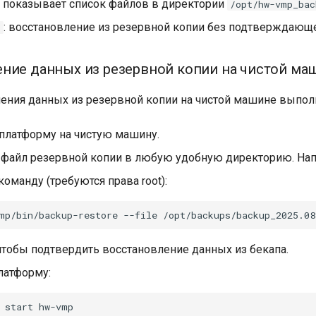
: показывает список файлов в директории
/opt/hw-vmp_bac
: восстановление из резервной копии без подтверждающе
t
ние данных из резервной копии на чистой ма
ения данных из резервной копии на чистой машине выпол
 платформу на чистую машину.
 файл резервной копии в любую удобную директорию. Н
оманду (требуются права root):
mp/bin/backup-restore
--file
 чтобы подтвердить восстановление данных из бекапа.
латформу:
start