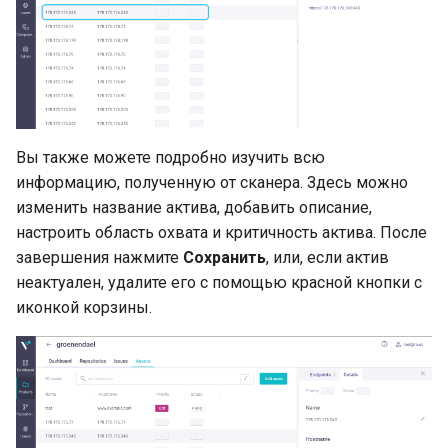
Работа с ветками
репозиториев
Двухфакторная
Swagger UI
Обновление чарта
Настройки
g
аутентификация (2FA)
Gitea интеграция
s
Получение списка
Логирование
Откат версии чарта
Сетевые проходы
продуктов
Стандартные роли
GitFlic интеграция
e
Журналирование
Удаление чарта
Справочник параметров
a
Получение списка
Настраиваемые роли
безопасности
конфигурации
GitFlame интеграция
фоновых задач
Добавление собственно
Вы также можете подробно изучить всю
r
Управление регистрацией
корневого сертификата
PT AI интеграция
информацию, полученную от сканера. Здесь можно
c
Управление пайплайнами
пользователей
изменить название актива, добавить описание,
сканирования
Полезные команды
Harbor интеграция
h
настроить область охвата и критичность актива. После
Настройка LDAP
завершения нажмите
Сохранить
, или, если актив
Сервисные команды CLI
Диагностика проблем
Nexus интеграция
неактуален, удалите его с помощью красной кнопки с
Настройка Keycloak
иконкой корзины.
Настройка параметров
CodeScoring интеграция
вывода
Solar AppScreener
интеграция
SASTAV интеграция