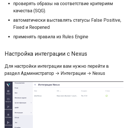
Работа с ветками
репозиториев
Двухфакторная
Swagger UI
Обновление чарта
Настройки
проверять образы на соответствие критериям
g
аутентификация (2FA)
Список дефектов активов
качества (SQG).
s
Получение списка
Логирование
Откат версии чарта
Сетевые проходы
автоматически выставлять статусы False Positive,
продуктов
Стандартные роли
e
Fixed и Reopened
Журналирование
Удаление чарта
Справочник параметров
a
Получение списка
Настраиваемые роли
безопасности
конфигурации
применять правила из Rules Engine
фоновых задач
Добавление собственно
r
Управление регистрацией
корневого сертификата
Настройка интеграции с Nexus
c
Управление пайплайнами
пользователей
сканирования
Полезные команды
h
Для настройки интеграции вам нужно перейти в
Настройка LDAP
раздел Администратор → Интеграции → Nexus
Сервисные команды CLI
Диагностика проблем
Настройка Keycloak
Настройка параметров
вывода