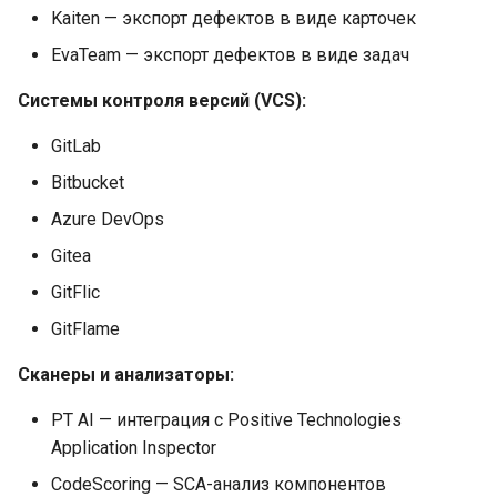
Работа с ветками
репозиториев
Двухфакторная
Swagger UI
Обновление чарта
Настройки
g
Kaiten — экспорт дефектов в виде карточек
аутентификация (2FA)
Список дефектов активов
EvaTeam — экспорт дефектов в виде задач
s
Получение списка
Логирование
Откат версии чарта
Сетевые проходы
продуктов
Стандартные роли
e
Системы контроля версий (VCS):
Журналирование
Удаление чарта
Справочник параметров
a
Получение списка
Настраиваемые роли
безопасности
конфигурации
GitLab
фоновых задач
Добавление собственно
r
Bitbucket
Управление регистрацией
корневого сертификата
c
Azure DevOps
Управление пайплайнами
пользователей
сканирования
Полезные команды
Gitea
h
Настройка LDAP
GitFlic
Сервисные команды CLI
Диагностика проблем
GitFlame
Настройка Keycloak
Настройка параметров
Сканеры и анализаторы:
вывода
PT AI — интеграция с Positive Technologies
Application Inspector
CodeScoring — SCA-анализ компонентов