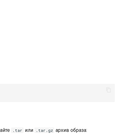
дайте
или
архив образа:
.tar
.tar.gz