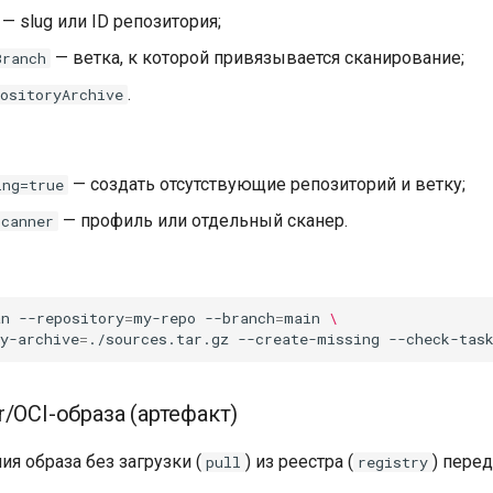
— slug или ID репозитория;
— ветка, к которой привязывается сканирование;
Branch
.
ositoryArchive
— создать отсутствующие репозиторий и ветку;
ing=true
— профиль или отдельный сканер.
scanner
an
--repository
=
my-repo
--branch
=
main
\
y-archive
=
./sources.tar.gz
--create-missing
/OCI-образа (артефакт)
я образа без загрузки (
) из реестра (
) пере
pull
registry