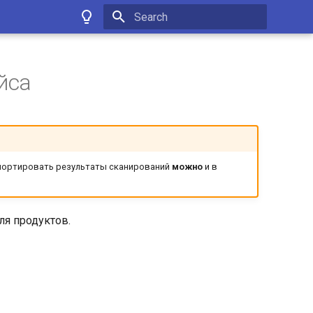
Initializing search
йса
мпортировать результаты сканирований
можно
и в
ля продуктов.