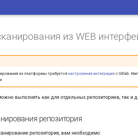
сканирования из WEB интерфе
нирований из платформы требуется
настроенная интеграция
с Gitlab. И
и
ожно выполнять как для отдельных репозиториев, так и д
анирования репозитория
канирование репозитория, вам необходимо: