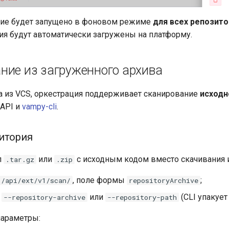
ие будет запущено в фоновом режиме
для всех репозит
ия будут автоматически загружены на платформу.
ние из загруженного архива
 из VCS, оркестрация поддерживает сканирование
исходн
 API и
vampy-cli
.
итория
л
или
с исходным кодом вместо скачивания и
.tar.gz
.zip
, поле формы
;
 /api/ext/v1/scan/
repositoryArchive
и
или
(CLI упакует 
--repository-archive
--repository-path
параметры: