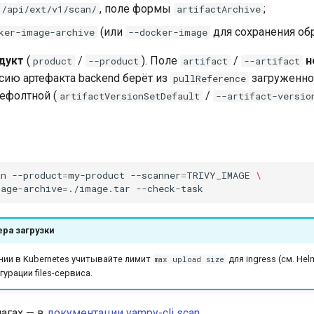
, поле формы
;
 /api/ext/v1/scan/
artifactArchive
(или
для сохранения обр
ker-image-archive
--docker-image
дукт
(
/
). Поле
/
н
product
--product
artifact
--artifact
рсию артефакта backend берёт из
загруженно
pullReference
дефолтной (
/
artifactVersionSetDefault
--artifact-versio
an
--product
=
my-product
--scanner
=
TRIVY_IMAGE
\
mage-archive
=
./image.tar
ра загрузки
ии в Kubernetes учитывайте лимит
для ingress (см. He
max upload size
гурации files-сервиса.
агах — в
документации vampy-cli scan
.