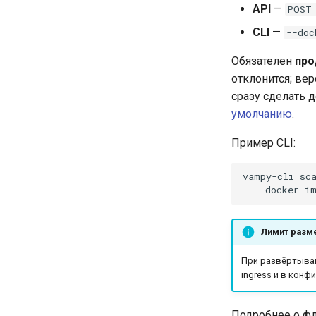
API
—
POST
CLI
—
--doc
Обязателен
про
отклонится; ве
сразу сделать 
умолчанию
.
Пример CLI:
vampy-cli
sc
--docker-i
Лимит разме
При развёртыван
ingress и в конфи
Подробнее о фл