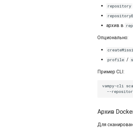
repository
repository
архив в
rep
Опционально:
createMiss
/
profile
Пример CLI:
vampy-cli
sc
--repositor
Архив Docker
Для сканировани