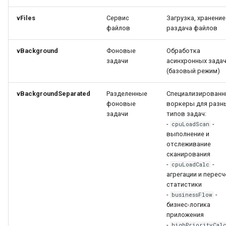
Работа с ветками
репозиториев
Двухфакторная
Настройки
Swagger UI
g
аутентификация (2FA)
Список дефектов активов
Gitea интеграция
vFiles
Сервис
Загрузка, хранение
s
Получение списка
Сетевые проходы
Логирование
файлов
раздача файлов
продуктов
Стандартные роли
GitFlic интеграция
e
vBackground
Фоновые
Обработка
Справочник параметров
Журналирование
задачи
асинхронных зада
a
Получение списка
Настраиваемые роли
конфигурации
безопасности
GitFlame интеграция
(базовый режим)
фоновых задач
r
Управление регистрацией
PT AI интеграция
vBackgroundSeparated
Разделенные
Специализирован
c
Управление пайплайнами
пользователей
фоновые
воркеры для разн
сканирования
Harbor интеграция
задачи
типов задач:
h
-
-
Настройка LDAP
cpuLoadScan
выполнение и
Сервисные команды CLI
Nexus интеграция
отслеживание
Настройка Keycloak
сканирования
Настройка параметров
CodeScoring интеграция
-
-
cpuLoadCalc
вывода
агрегации и пересч
статистики
Solar AppScreener
-
-
businessFlow
интеграция
бизнес-логика
приложения
SASTAV интеграция
-
highPriorityCal