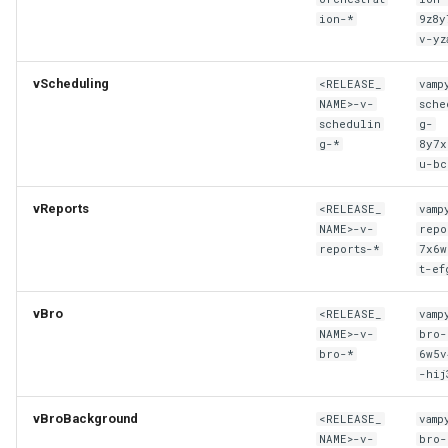
ion-*
9z8y
v-yz
vScheduling
<RELEASE_
vamp
NAME>-v-
sche
schedulin
g-
g-*
8y7x
u-bc
vReports
<RELEASE_
vamp
NAME>-v-
repo
reports-*
7x6w
t-ef
vBro
<RELEASE_
vamp
NAME>-v-
bro-
bro-*
6w5v
-hij
vBroBackground
<RELEASE_
vamp
NAME>-v-
bro-