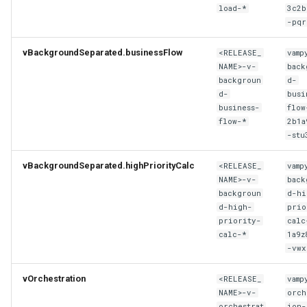
load-*
3c2b
-pqr
vBackgroundSeparated.businessFlow
<RELEASE_
vamp
NAME>-v-
back
backgroun
d-
d-
busi
business-
flow
flow-*
2b1a
-stu
vBackgroundSeparated.highPriorityCalc
<RELEASE_
vamp
NAME>-v-
back
backgroun
d-hi
d-high-
prio
priority-
calc
calc-*
1a9z
-vwx
vOrchestration
<RELEASE_
vamp
NAME>-v-
orch
orchestrat
ion-