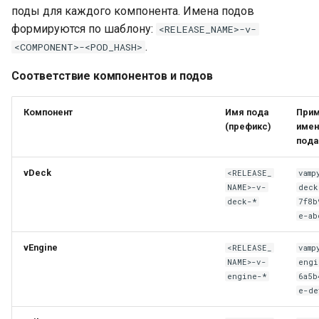
поды для каждого компонента. Имена подов
формируются по шаблону:
<RELEASE_NAME>-v-
.
<COMPONENT>-<POD_HASH>
Соответствие компонентов и подов
Компонент
Имя пода
При
(префикс)
имен
пода
vDeck
<RELEASE_
vamp
NAME>-v-
deck
deck-*
7f8b
e-ab
vEngine
<RELEASE_
vamp
NAME>-v-
engi
engine-*
6a5b
e-de