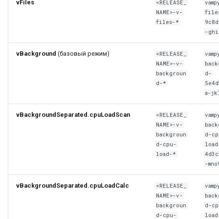
vFiles
<RELEASE_
vamp
NAME>-v-
file
files-*
9c8d
-ghi
vBackground
(базовый режим)
<RELEASE_
vamp
NAME>-v-
back
backgroun
d-
d-*
5e4d
a-jk
vBackgroundSeparated.cpuLoadScan
<RELEASE_
vamp
NAME>-v-
back
backgroun
d-cp
d-cpu-
load
load-*
4d3c
-mno
vBackgroundSeparated.cpuLoadCalc
<RELEASE_
vamp
NAME>-v-
back
backgroun
d-cp
d-cpu-
load