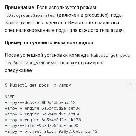
Примечание:
Если используется режим
(включен в production), поды
vBackgroundSeparated
не создаются. Вместо них создаются
vBackground
специализированные поды для каждого типа задач.
Пример получения списка всех подов
После успешной установки команда
kubectl get pods
покажет примерно
-n $RELEASE_NAMESPACE
следующее:
$
kubectl
get
pods
-n
NAME
vampy-v-deck-7f8b9c4d5e-abc12
vampy-v-engine-6a5b4c3d2e-def34
vampy-v-engine-6a5b4c3d2e-ghi56
vampy-v-engine-6a5b4c3d2e-jkl78
vampy-v-files-9c8d7e6f5a-mno90
vampy-v-orchestration-9z8y7x6w5v-pqr12