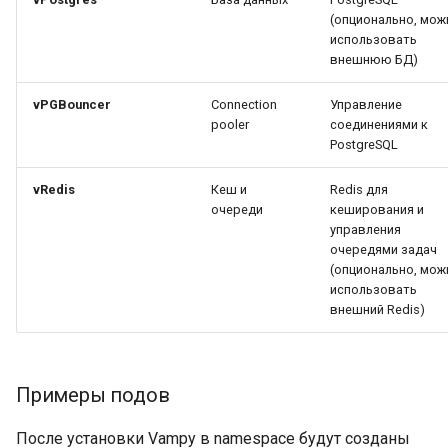
(опционально, мож
использовать
внешнюю БД)
vPGBouncer
Connection
Управление
pooler
соединениями к
PostgreSQL
vRedis
Кеш и
Redis для
очереди
кеширования и
управления
очередями задач
(опционально, мож
использовать
внешний Redis)
Примеры подов
После установки Vampy в namespace будут созданы