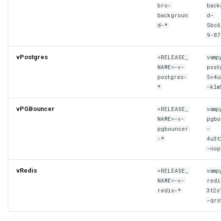
bro-
back
backgroun
d-
d-*
5bc6
9-87
vPostgres
<RELEASE_
vamp
NAME>-v-
post
postgres-
5v4u
*
-klm
vPGBouncer
<RELEASE_
vamp
NAME>-v-
pgbo
pgbouncer
-
-*
4u3t
-nop
vRedis
<RELEASE_
vamp
NAME>-v-
redi
redis-*
3t2s
-qrs