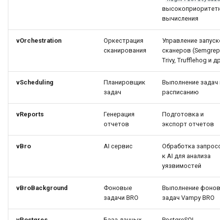
высокоприоритет
вычисления
AppSec.Track интеграция
vOrchestration
Оркестрация
Управление запус
DefectDojo интеграция
сканирования
сканеров (Semgrep
Trivy, Trufflehog и др
vScheduling
Планировщик
Выполнение задач
задач
расписанию
vReports
Генерация
Подготовка и
отчетов
экспорт отчетов
vBro
AI сервис
Обработка запрос
к AI для анализа
уязвимостей
vBroBackground
Фоновые
Выполнение фоно
задачи BRO
задач Vampy BRO
vPostgres
База данных
PostgreSQL