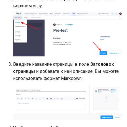
Резервное копирование
данных
Горячие клавиши в проекте
s
верхнем углу:
e
Контроль состояния
Локализация интерфейс
a
Диагностика проблем
Другие настройки
r
Сетевые проходы
c
h
Введите название страницы в поле
Заголовок
i
страницы
и добавьте к ней описание. Вы можете
n
использовать формат Markdown:
g