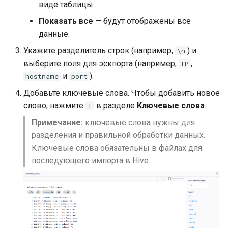
Резервное копирование
данных
виде таблицы.
s
Показать все
— будут отображены все
e
Контроль состояния
Локализация интерфейс
данные.
a
Укажите разделитель строк (например,
) и
\n
Диагностика проблем
Другие настройки
r
выберите поля для эскпорта (например,
,
IP
и
).
hostname
port
Сетевые проходы
c
Добавьте ключевые слова. Чтобы добавить новое
h
слово, нажмите
в разделе
Ключевые слова
.
+
i
Примечание:
ключевые слова нужны для
разделения и правильной обработки данных.
n
Ключевые слова обязательны в файлах для
g
последующего импорта в Hive.