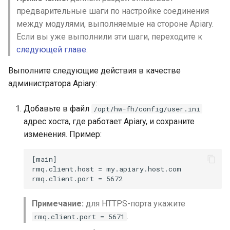
Уведомления
Резервное копирование
данных
Горячие клавиши в проекте
s
предварительные шаги по настройке соединения
между модулями, выполняемые на стороне Apiary.
e
Контроль состояния
Локализация интерфейс
Если вы уже выполнили эти шаги, переходите к
a
следующей главе
.
Диагностика проблем
Другие настройки
r
Выполните следующие действия в качестве
Сетевые проходы
c
администратора Apiary:
h
Добавьте в файл
/opt/hw-fh/config/user.ini
i
адрес хоста, где работает Apiary, и сохраните
изменения. Пример:
n
g
Примечание:
для HTTPS-порта укажите
.
rmq.client.port = 5671