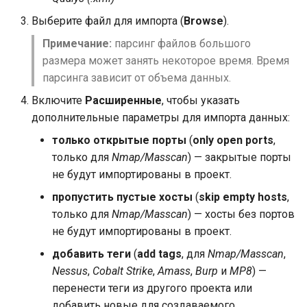
Выберите файл для импорта (
Browse
).
Примечание:
парсинг файлов большого
размера может занять некоторое время. Время
парсинга зависит от объема данных.
Включите
Расширенные
, чтобы указать
дополнительные параметры для импорта данных:
только открытые порты
(
only open ports
,
только для
Nmap/Masscan
) — закрытые порты
не будут импортированы в проект.
пропустить пустые хосты
(
skip empty hosts
,
только для
Nmap/Masscan
) — хосты без портов
не будут импортированы в проект.
добавить теги
(
add tags
, для
Nmap/Masscan
,
Nessus
,
Cobalt Strike
,
Amass
,
Burp
и
MP8
) —
перенести теги из другого проекта или
добавить новые для создаваемого.