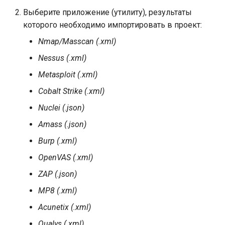
Выберите приложение (утилиту), результаты
которого необходимо импортировать в проект:
Nmap/Masscan (.xml)
Nessus (.xml)
Metasploit (.xml)
Cobalt Strike (.xml)
Nuclei (.json)
Amass (.json)
Burp (.xml)
OpenVAS (.xml)
ZAP (.json)
MP8 (.xml)
Acunetix (.xml)
Qualys (.xml)