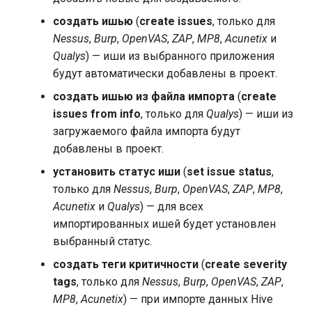
создать ишью
(
create issues
, только для
Nessus
,
Burp
,
OpenVAS
,
ZAP
,
MP8
,
Acunetix
и
Qualys
) — иши из выбранного приложения
будут автоматически добавлены в проект.
создать ишью из файла импорта
(
create
issues from info
, только для
Qualys
) — иши из
загружаемого файла импорта будут
добавлены в проект.
установить статус иши
(
set issue status
,
только для
Nessus
,
Burp
,
OpenVAS
,
ZAP
,
MP8
,
Acunetix
и
Qualys
) — для всех
импортированных ишей будет установлен
выбранный статус.
создать теги критичности
(
create severity
tags
, только для
Nessus
,
Burp
,
OpenVAS
,
ZAP
,
MP8
,
Acunetix
) — при импорте данных Hive