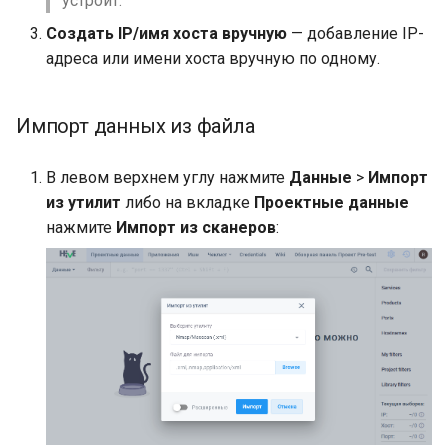
устроит.
Резервное копирование
данных
s
Создать IP/имя хоста вручную
— добавление IP-
e
Контроль состояния
Локализация интерфейс
адреса или имени хоста вручную по одному.
a
Диагностика проблем
Другие настройки
r
Импорт данных из файла
Сетевые проходы
c
В левом верхнем углу нажмите
Данные
>
Импорт
h
из утилит
либо на вкладке
Проектные данные
нажмите
Импорт из сканеров
:
i
n
g