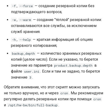
,
— создание резервной копии без
-f
--force
подтверждающего вопроса;
,
— создание "тёплой" резервной копии:
-w
--warm
останавливаются все службы, за исключением
служб хранения.
,
— краткая информация об опциях
-h
--help
резервного копирования;
— количество хранимых резервных
backup_depth
копий (целое число). Если не указано, то берется
значение из параметра
в
product.backup.depth
файле
. Если и там не задано, то берется
user.ini
значение
.
3
Обратите внимание, что этот скрипт можно запускать
не только вручную, но и через
. Мы рекомендуем
cron
регулярно делать резервные копии при помощи
cron
и
.
/opt/hw-bw/bin/full-backup