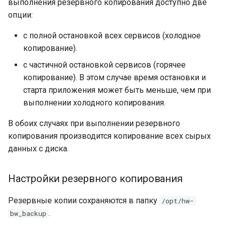
машине
данных
выполнения резервного копирования доступно две
Горячие клавиши в прое
s
опции:
e
Локализация интерфейса
с полной остановкой всех сервисов (холодное
a
копирование).
Другие настройки
r
с частичной остановкой сервисов (горячее
копирование). В этом случае время остановки и
c
старта приложения может быть меньше, чем при
h
выполнении холодного копирования.
i
В обоих случаях при выполнении резервного
n
копирования производится копирование всех сырых
данных с диска.
g
Настройки резервного копирования
Резервные копии сохраняются в папку
/opt/hw-
.
bw_backup