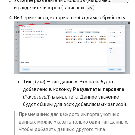
Укажите разделители столбцов (например,
)
: ; ,
Резервное копирование
данных
Горячие клавиши в проекте
s
и разделители строк (такие как
).
\n
e
Контроль состояния
Локализация интерфейс
Выберите поля, которые необходимо обработать:
a
Диагностика проблем
Другие настройки
r
Сетевые проходы
c
h
i
n
Тип
(
Type
) — тип данных. Это поле будет
добавлено в колонку
Результаты парсинга
g
(
Parse result
) в виде тега. Данное значение
будет общим для всех добавляемых записей.
Примечание:
для каждого импорта учетных
данных можно указать только один тип данных.
Чтобы добавить данные другого типа,