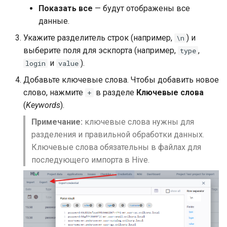
Резервное копирование
данных
Горячие клавиши в проекте
s
Показать все
— будут отображены все
данные.
e
Контроль состояния
Локализация интерфейс
Укажите разделитель строк (например,
) и
\n
a
выберите поля для эскпорта (например,
,
type
Диагностика проблем
Другие настройки
r
и
).
login
value
Сетевые проходы
Добавьте ключевые слова. Чтобы добавить новое
c
слово, нажмите
в разделе
Ключевые слова
+
h
(
Keywords
).
i
Примечание:
ключевые слова нужны для
разделения и правильной обработки данных.
n
Ключевые слова обязательны в файлах для
g
последующего импорта в Hive.