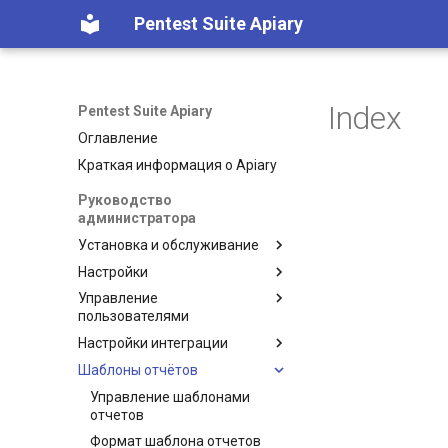
Pentest Suite Apiary
Index
Pentest Suite Apiary
Оглавление
Краткая информация о Apiary
Руководство
администратора
Установка и обслуживание
Настройки
Требования к оборудованию
Управление
Установка
Настройка портов
пользователями
Дополнительные параметры
Настройка доступа по HTTPS
Настройки интеграции
установки
Добавление пользователей
Корневые TLS-сертификаты
в систему
Шаблоны отчётов
Обслуживание
Защищенные протоколы
Управление лицензиями
Управление регистрацией
взаимодействия
Использование rootless
Управление шаблонами
События ИБ
пользователей
docker
Технические учетные записи
отчетов
Шифрование
Многофакторная
Резервное копирование
Настройка LDAP
Формат шаблона отчетов