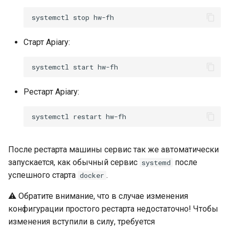
конфиденциальных
Интеграция с Jira
s
данных
systemctl
stop
e
Интеграция с Vault
Локализация интерфейса
Старт Apiary:
a
r
Другие настройки
systemctl
start
c
Рестарт Apiary:
h
systemctl
restart
i
n
После рестарта машины сервис так же автоматически
g
запускается, как обычный сервис
после
systemd
успешного старта
.
docker
⚠️ Обратите внимание, что в случае изменения
конфигурации простого рестарта недостаточно! Чтобы
изменения вступили в силу, требуется